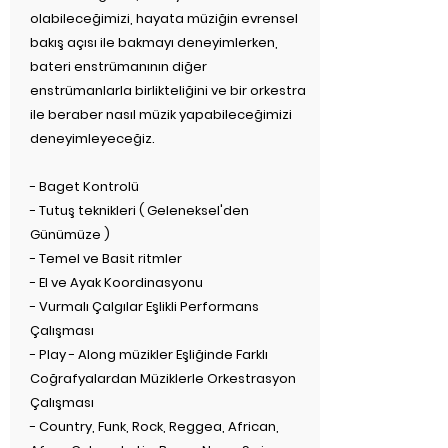
olabileceğimizi, hayata müziğin evrensel
bakış açısı ile bakmayı deneyimlerken,
bateri enstrümanının diğer
enstrümanlarla birlikteliğini ve bir orkestra
ile beraber nasıl müzik yapabileceğimizi
deneyimleyeceğiz.
- Baget Kontrolü
- Tutuş teknikleri ( Geleneksel'den
Günümüze )
- Temel ve Basit ritmler
- El ve Ayak Koordinasyonu
- Vurmalı Çalgılar Eşlikli Performans
Çalışması
- Play - Along müzikler Eşliğinde Farklı
Coğrafyalardan Müziklerle Orkestrasyon
Çalışması
- Country, Funk, Rock, Reggea, African,