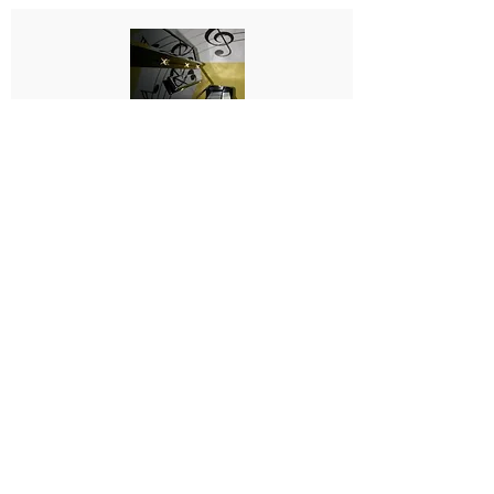
Konservatuvar ve Müzik
Bölümlerine Hazırlık
Konservatuvar veya Eğitim Fakültesi
mezunu pedagojik eğitim almış
eğitmenlerce grup çalışması olarak
yapılmaktadır (Giriş sınavlarına kalan süre
gözönüne alınarak birebir de yapılabilir).
Ders süresi 1 saattir. Dersler, solfej, dikte
ve kulak çalışmalarını kapsamaktadır.